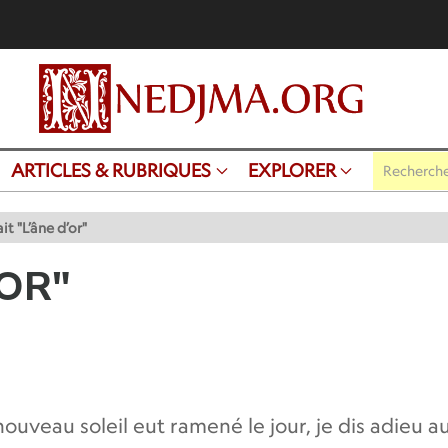
ARTICLES & RUBRIQUES
EXPLORER
it "L’âne d’or"
’OR"
nouveau soleil eut ramené le jour, je dis adieu au