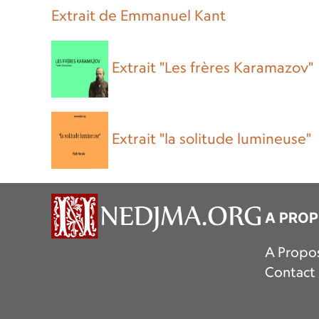
Extrait de Emmanuel Kant
Extrait "Les frères Karamazov"
Extrait "la solitude lumineuse"
A PRO
A Propo
Contact