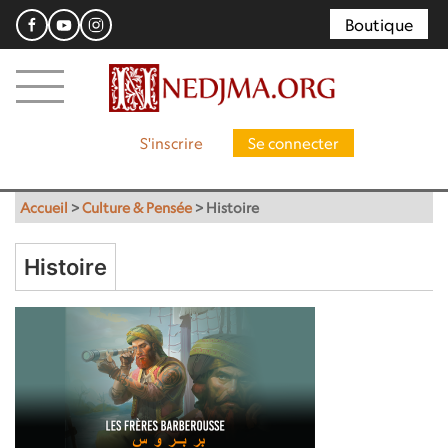
Boutique
S'inscrire
Se connecter
Accueil
>
Culture & Pensée
>
Histoire
Histoire