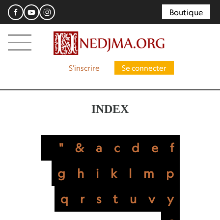
Boutique
S'inscrire
Se connecter
INDEX
"
&
a
c
d
e
f
g
h
i
k
l
m
p
q
r
s
t
u
v
y