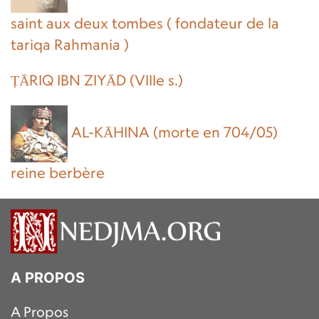
saint aux deux tombes ( fondateur de la
tariqa Rahmania )
ṬĀRIQ IBN ZIYĀD (VIIIe s.)
AL-KĀHINA (morte en 704/05)
reine berbère
A PROPOS
A Propos