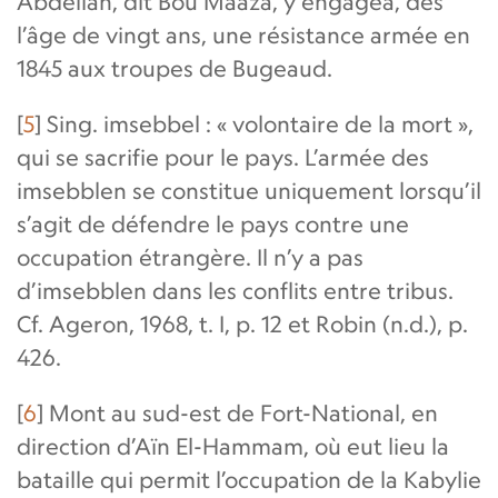
Abdellah, dit Bou Maaza, y engagea, dès
l’âge de vingt ans, une résistance armée en
1845 aux troupes de Bugeaud.
[
5
]
Sing. imsebbel : « volontaire de la mort »,
qui se sacrifie pour le pays. L’armée des
imsebblen se constitue uniquement lorsqu’il
s’agit de défendre le pays contre une
occupation étrangère. Il n’y a pas
d’imsebblen dans les conflits entre tribus.
Cf. Ageron, 1968, t. I, p. 12 et Robin (n.d.), p.
426.
[
6
]
Mont au sud-est de Fort-National, en
direction d’Aïn El-Hammam, où eut lieu la
bataille qui permit l’occupation de la Kabylie