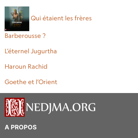
Qui étaient les frères
Barberousse ?
L’éternel Jugurtha
Haroun Rachid
Goethe et l’Orient
A PROPOS