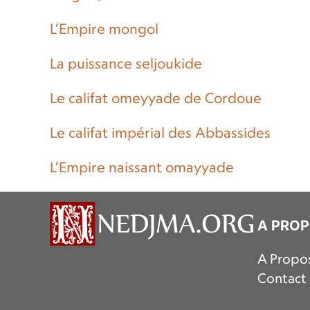
L’Empire mongol
La puissance seljoukide
Le califat omeyyade de Cordoue
Le califat impérial des Abbassides
L’Empire naissant omayyade
A PRO
A Propo
Contact