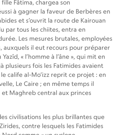
fille Fâtima, chargea son
éussi à gagner la faveur de Berbères en
abides et s’ouvrit la route de Kairouan
 par tous les chiites, entra en
durée. Les mesures brutales, employées
s, auxquels il eut recours pour préparer
Yazîd, « l’homme à l’âne », qui mit en
à plusieurs fois les Fatimides avaient
 calife al-Mo‘izz reprit ce projet : en
velle, Le Caire ; en même temps il
iya et Maghreb central aux princes
s civilisations les plus brillantes que
Zirides, contre lesquels les Fatimides
du Nord comme « un cyclone