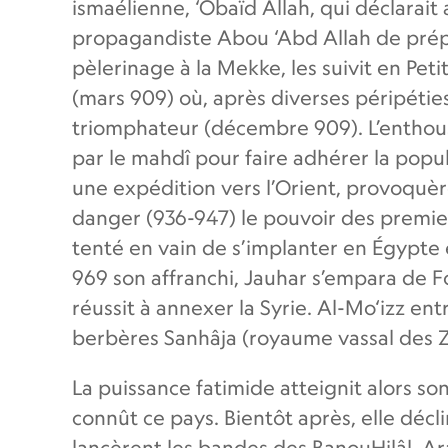
ismaélienne, ‘Obaïd Allah, qui déclarait
propagandiste Abou ‘Abd Allah de prépar
pèlerinage à la Mekke, les suivit en Peti
(mars 909) où, après diverses péripéties
triomphateur (décembre 909). L’enthous
par le mahdî pour faire adhérer la popul
une expédition vers l’Orient, provoquère
danger (936-947) le pouvoir des premiers
tenté en vain de s’implanter en Égypte en
969 son affranchi, Jauhar s’empara de Fo
réussit à annexer la Syrie. Al-Mo‘izz ent
berbères Sanhâja (royaume vassal des Zî
La puissance fatimide atteignit alors son
connût ce pays. Bientôt après, elle décli
lancèrent les bandes des BanouHilâl, 