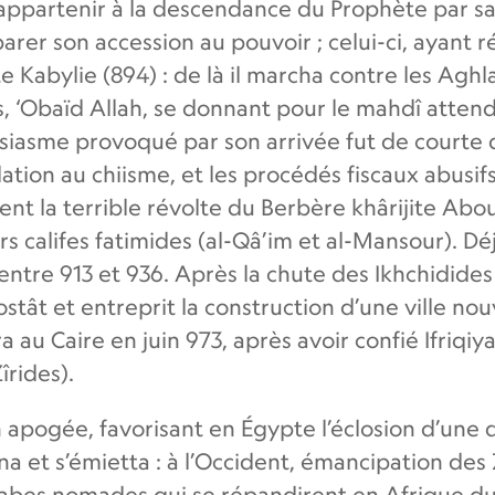
 appartenir à la descendance du Prophète par sa 
er son accession au pouvoir ; celui-ci, ayant r
te Kabylie (894) : de là il marcha contre les Aghl
, ‘Obaïd Allah, se donnant pour le mahdî attendu
iasme provoqué par son arrivée fut de courte 
ation au chiisme, et les procédés fiscaux abusif
nt la terrible révolte du Berbère khârijite Abou 
 califes fatimides (al-Qâ’im et al-Mansour). Déj
tre 913 et 936. Après la chute des Ikhchidides le
stât et entreprit la construction d’une ville nou
ra au Caire en juin 973, après avoir confié Ifriq
rides).
 apogée, favorisant en Égypte l’éclosion d’une de
na et s’émietta : à l’Occident, émancipation des 
Arabes nomades qui se répandirent en Afrique 