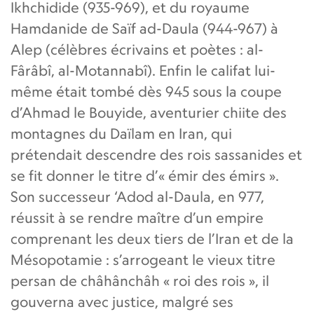
Ikhchidide (935-969), et du royaume
Hamdanide de Saïf ad-Daula (944-967) à
Alep (célèbres écrivains et poètes : al-
Fârâbî, al-Motannabî). Enfin le califat lui-
même était tombé dès 945 sous la coupe
d’Ahmad le Bouyide, aventurier chiite des
montagnes du Daïlam en Iran, qui
prétendait descendre des rois sassanides et
se fit donner le titre d’« émir des émirs ».
Son successeur ‘Adod al-Daula, en 977,
réussit à se rendre maître d’un empire
comprenant les deux tiers de l’Iran et de la
Mésopotamie : s’arrogeant le vieux titre
persan de châhânchâh « roi des rois », il
gouverna avec justice, malgré ses