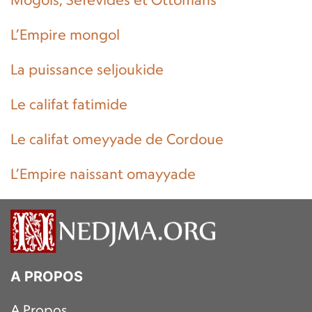
L’Empire mongol
La puissance seljoukide
Le califat fatimide
Le califat omeyyade de Cordoue
L’Empire naissant omayyade
A PROPOS
A Propos