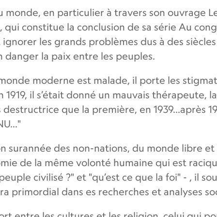
monde, en particulier à travers son ouvrage L
, qui constitue la conclusion de sa série Au congrè
ant ignorer les grands problèmes dus à des siècl
 danger la paix entre les peuples.
le monde moderne est malade, il porte les stigm
en 1919, il s’était donné un mauvais thérapeute, l
estructrice que la première, en 1939...après 19
U..."
fiction surannée des non-nations, du monde libre e
ie de la même volonté humaine qui est racique 
euple civilisé ?" et "qu’est ce que la foi" - , il 
ra primordial dans es recherches et analyses soc
ntre les cultures et les religion, celui qui port