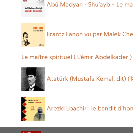
Abû Madyan - Shu’ayb – Le maî
Frantz Fanon vu par Malek Ch
Le maître spirituel ( L’émir Abdelkader )
Atatürk (Mustafa Kemal, dit) (
Arezki Lbachir : le bandit d’ho