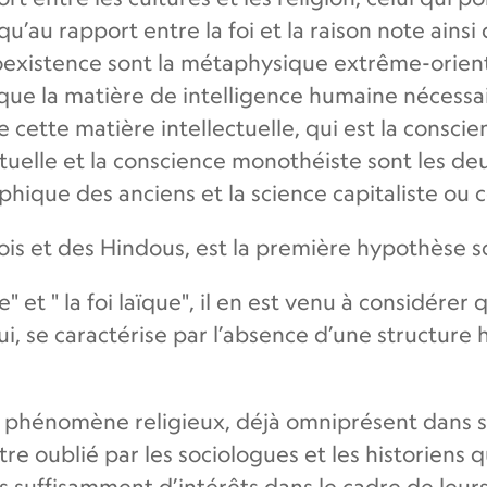
’au rapport entre la foi et la raison note ainsi
oexistence sont la métaphysique extrême-orienta
nique la matière de intelligence humaine néces
cette matière intellectuelle, qui est la consci
tuelle et la conscience monothéiste sont les 
ophique des anciens et la science capitaliste o
is et des Hindous, est la première hypothèse sc
 et " la foi laïque", il en est venu à considérer q
lui, se caractérise par l’absence d’une structure
le phénomène religieux, déjà omniprésent dans sa
tre oublié par les sociologues et les historiens 
suffisamment d’intérêts dans le cadre de leurs t