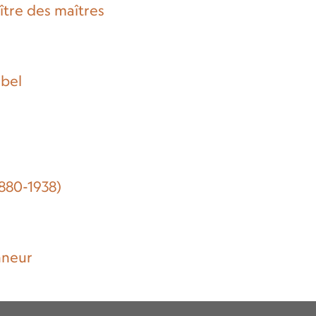
tre des maîtres
ebel
1880-1938)
nneur